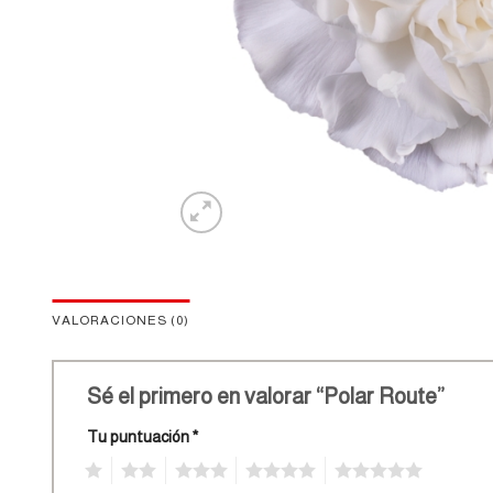
VALORACIONES (0)
Sé el primero en valorar “Polar Route”
Tu puntuación
*
1
2
3
4
5