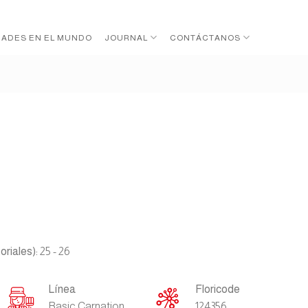
DADES EN EL MUNDO
JOURNAL
CONTÁCTANOS
riales):
25 - 26
Línea
Floricode
Basic Carnation
124356