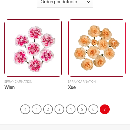
SPRAY CARNATION
SPRAY CARNATION
Wien
Xue
1
2
3
4
5
6
7